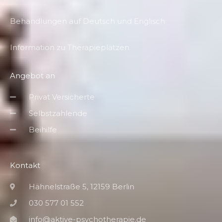
Behandlungen auf Deutsch und Englisch
Information zu Therapieplätzen
Angebot an
Privat Versicherte
Selbstzahlende
Beihilfe
Kontakt
Hähnelstraße 5, 12159 Berlin
030 577 01 552
info@aktive-psychotherapie.de